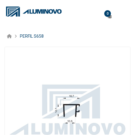
0
PERFIL S658