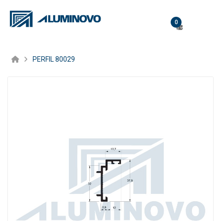
0
PERFIL 80029