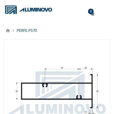
0
PERFIL P570